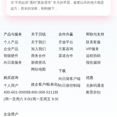
2026 最新“懒人”远程指南
当“不想起床”遇到“紧急需求” 冬天的早晨，被窝以外的地方都是
远方；周末的深夜，刚刚躺下...
产品与服务
关于贝锐
合作共赢
帮助与支持
个人产品
关于我们
开放平台
联系客服
企业产品
加入我们
方案咨询
VIP服务
智能硬件
商务合作
渠道合作
远程协助
向日葵服务
新闻资讯
报告漏洞
网站地图
下载
购买咨询
优惠
向日葵客户端
政企客户/私有化/SDK嵌入
个人用户
向日葵控制端
兑换码通道
400-601-0000转1
400-008-5211转2
教育折扣
(周一至周六 9:00-18:00)
(周一至周五 9:00-18:00)
企业用户