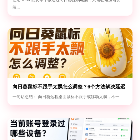
装...
向日葵鼠标不跟手太飘怎么调整？6个方法解决延迟
与漂移
一句话总结： 向日葵远程桌面鼠标不跟手或移动太飘，不一...