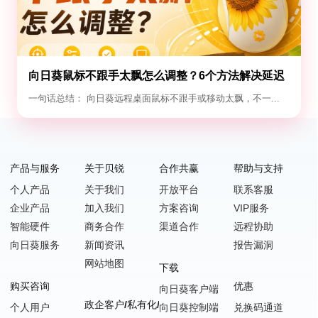
向日葵鼠标不跟手太飘怎么调整？6个方法解决延迟
与漂移
一句话总结： 向日葵远程桌面鼠标不跟手或移动太飘，不一...
产品与服务
关于贝锐
合作共赢
帮助与支持
个人产品
关于我们
开放平台
联系客服
企业产品
加入我们
方案咨询
VIP服务
智能硬件
商务合作
渠道合作
远程协助
向日葵服务
新闻资讯
报告漏洞
网站地图
下载
购买咨询
优惠
向日葵客户端
政企客户/私有化/SDK嵌入
个人用户
向日葵控制端
兑换码通道