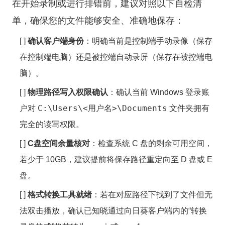
在开始录制或进行排错前，建议对照以下自检清
单，确保您的文件能够安全、准确地保存：
[ ]
确认客户端身份
：明确当前是控制端手动录像（保存
在控制端电脑）还是被控端自动录屏（保存在被控端电
脑）。
[ ]
物理路径写入权限确认
：确认当前 Windows 登录账
C:\Users\<用户名>\Documents
户对
文件夹拥有
完全的读写权限。
[ ]
C盘空间余量核对
：检查系统 C 盘的剩余可用空间，
若少于 10GB，建议提前将保存路径重定向至 D 盘或 E
盘。
[ ]
格式转换工具就绪
：若在对应路径下找到了文件但无
法双击播放，确认已知晓通过向日葵客户端内的“转换