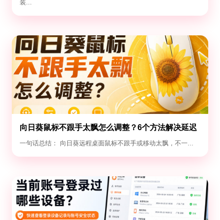
装...
向日葵鼠标不跟手太飘怎么调整？6个方法解决延迟
与漂移
一句话总结： 向日葵远程桌面鼠标不跟手或移动太飘，不一...