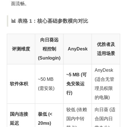
面流畅。
📊 表格 1：核心基础参数横向对比
向日葵远
优胜者及
评测维度
程控制
AnyDesk
适用场景
(Sunlogin)
AnyDesk
~5 MB (可
~50 MB
(适合无管
软件体积
免安装运
(需安装)
理员权限
行)
的电脑)
较低 (依赖
向日葵 (适
国内连接
极低 (<
国内中转
合国内日
延迟
20ms)