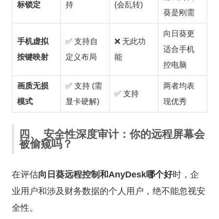
标锁定
持
(会乱转)
葵是刚需
向日葵更
手机虚拟
✅ 支持自
❌ 无此功
适合手机
按键映射
定义布局
能
控电脑
画质无损
✅ 支持 (需
两者均表
✅ 支持
模式
显卡硬解)
现优秀
四、 安全性深度审计：你的远程屏幕会
被偷窥吗？
在评估
向日葵远程控制和AnyDesk哪个好
时，企
业用户和涉及财务数据的个人用户，绝不能忽视安
全性。