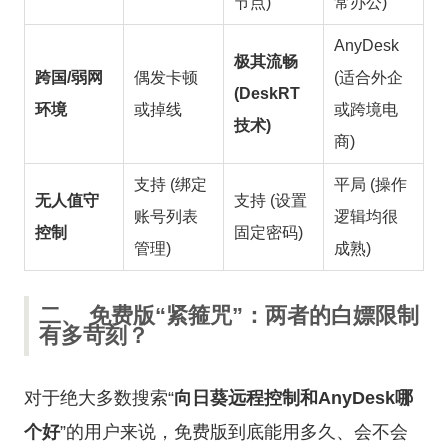
节点)
常办公)
AnyDesk
极其流畅
跨国/弱网
偶发卡顿
(适合外企
(DeskRT
环境
或掉线
或跨境电
技术)
商)
支持 (绑定
平局 (操作
无人值守
支持 (设置
账号列表
逻辑均很
控制
固定密码)
管理)
成熟)
二、 免费版“紧箍咒”：两者的白嫖限制
有多苛刻？
对于绝大多数搜索“
向日葵远程控制和AnyDesk哪
个好
”的用户来说，免费版到底能用多久、会不会