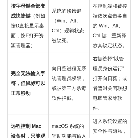
按字母键全部变
在控制端和被控
系统的修饰键
成快捷键
（例如
端依次点击各自
（Win、Alt、
按D直接显示桌
的 Win、Alt、
Ctrl）逻辑状态
面，按E打开资
Ctrl 键，重新释
被锁死。
源管理器）
放其锁定状态。
右键选择“以管
向日葵进程无系
理员身份运行”
完全无法输入字
统管理员权限，
打开向日葵；或
符，但鼠标可以
或被第三方杀毒
者暂时关闭联想
正常移动
软件拦截。
电脑管家等软
件。
进入系统设置的
远程控制 Mac
macOS 系统的
安全性与隐私，
设备时，只能观
辅助功能与输入