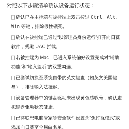
对照以下步骤清单确认设备运行状态：
Ctrl
Alt
[ ] 确认已在主控端与被控端上双击按过
、
、
Win
等键，排除假性锁死。
[ ] 确认在被控端已通过“以管理员身份运行”打开向日葵
软件，规避 UAC 拦截。
[ ] 若被控端为 Mac，已进入系统偏好设置完成对“辅助
功能”和“输入监听”的双重勾选。
[ ] 已尝试切换至系统自带的英文键盘（如英文美国键
盘），排除输入法挂起。
[ ] 设备管理器中的键盘驱动未出现黄色感叹号，确认虚
拟键盘驱动状态健康。
[ ] 已将联想电脑管家等安全软件设置为“免打扰模式”或
添加向日葵至全局白名单。