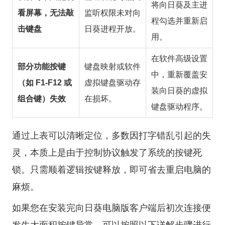
将向日葵及主进
看屏幕，无法敲
监听权限未对向
程勾选并重新启
击键盘
日葵进程开放。
用。
在软件高级设置
部分功能按键
键盘映射或软件
中，重新覆盖安
（如 F1-F12 或
虚拟键盘驱动存
装向日葵的虚拟
组合键）失效
在损坏。
键盘驱动程序。
通过上表可以清晰定位，多数因打字错乱引起的失
灵，本质上是由于控制协议触发了系统的按键死
锁。只需顺着逻辑按键释放，即可省去重启电脑的
麻烦。
如果您在安装完
向日葵电脑版
客户端后初次连接便